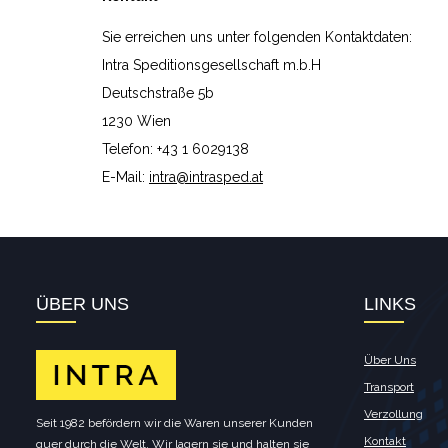
Sie erreichen uns unter folgenden Kontaktdaten:
Intra Speditionsgesellschaft m.b.H
Deutschstraße 5b
1230 Wien
Telefon: +43 1 6029138
E-Mail:
intra@intrasped.at
ÜBER UNS
LINKS
Über Uns
Transport
Verzollung
Seit 1982 befördern wir die Waren unserer Kunden
Kontakt
quer durch die Welt. Wir lagern sie und halten sie