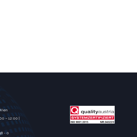
 Wien
00 – 12:00 |
38 - 0