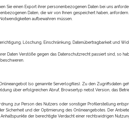
n Sie einen Export ihrer personenbezogenen Daten bei uns anfordern, 
enbezogenen Daten, die wir von Ihnen gespeichert haben, anfordern. D
ter Notwendigkeiten aufbewahren müssen.
Berichtigung, Löschung, Einschränkung, Datenübertragbarkeit und Wid
rer Daten Verstöße gegen das Datenschutzrecht passiert sind, so habe
beschweren.
s Onlineangebot (so genannte Serverlogfiles). Zu den Zugriffsdaten 
ldung über erfolgreichen Abruf, Browsertyp nebst Version, das Betr
rdnung zur Person des Nutzers oder sonstiger Profilerstellung ents
er Sicherheit und der Optimierung des Onlineangebotes. Der Anbieter 
 Anhaltspunkte der berechtigte Verdacht einer rechtswidrigen Nutzun