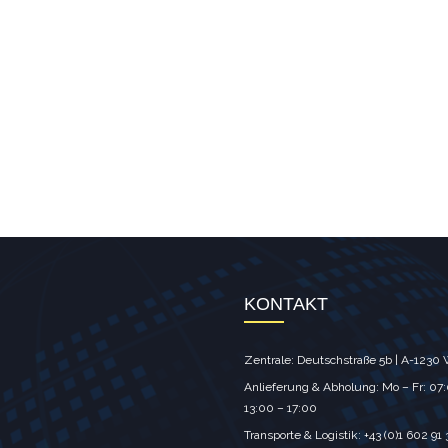
KONTAKT
Zentrale: Deutschstraße 5b | A-1230
Anlieferung & Abholung: Mo – Fr: 07:
13:00 – 17:00
Transporte & Logistik: +43 (0)1 602 91 